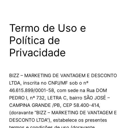
Pular
para
o
Termo de Uso e
conteúdo
Política de
Privacidade
BIZZ – MARKETING DE VANTAGEM E DESCONTO
LTDA, inscrita no CNPJ/MF sob o nº
46.615.899/0001-58, com sede na Rua DOM
PEDRO I, nº 732, LETRA C, bairro SÃO JOSÉ –
CAMPINA GRANDE /PB, CEP 58.400-414,
(doravante “BIZZ – MARKETING DE VANTAGEM E
DESCONTO LTDA”), estabelece os presentes
termos e condições de uso (doravante